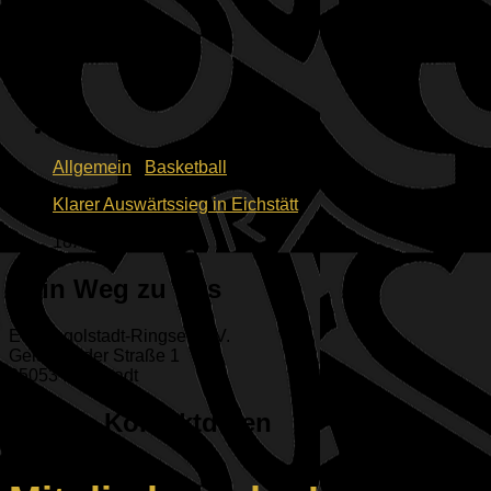
Allgemein
/
Basketball
Klarer Auswärtssieg in Eichstätt
18. Dezember 2022
Dein Weg zu uns
ESV Ingolstadt-Ringsee e.V.
Geisenfelder Straße 1
85053 Ingolstadt
Unsere Kontaktdaten