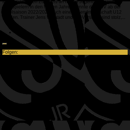
Mit dem kräftigen Zuwachs an neuen Jugend Spielerinnen
und Spielern in den letzten Jahren konnte der ESV ab der
Spielsaison 2022/2023 auch eine Jugendmannschaft U12
melden. Trainer Jens Umstadt und der Vorstand sind stolz,...
Folgen:
Neuste Beiträge