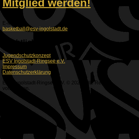
Mitglied werden!
E-Mail:
basketball@esv-ingolstadt.de
Rechtliches
Jugendschutzkonzept
ESV Ingolstadt-Ringsee e.V.
Impressum
Datenschutzerklärung
ESV Ingolstadt-Ringsee e.V. © 2026. Alle Rechte
vorbehalten.