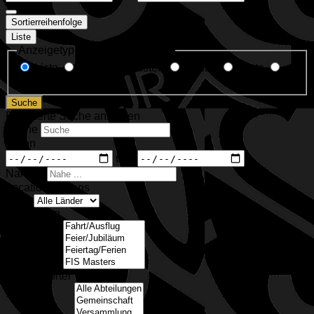
Sortierreihenfolge
Liste
Anzeigetyp für Suchergebnisse
Liste
Gruppierte Listen
Raster
Karte
Kalender
Suche
Erweiterte Suche anzeigen
Suche
Daten
und
Nahe ...
Location Options
Land
Kategorien
Kategorien
Schlagwörter