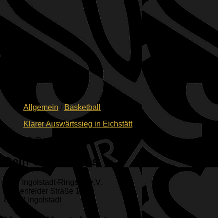
Allgemein
/
Basketball
Klarer Auswärtssieg in Eichstätt
18. Dezember 2022
Dein Weg zu uns
ESV Ingolstadt-Ringsee e.V.
Geisenfelder Straße 1
85053 Ingolstadt