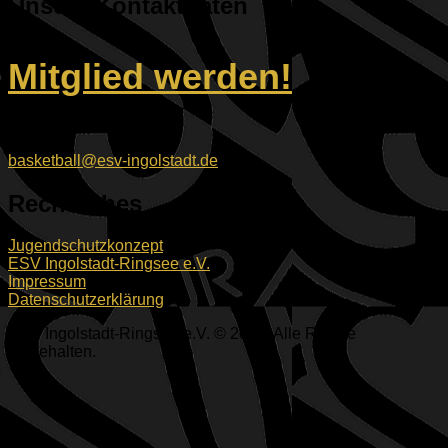
Unsere Kontaktdaten
Mitglied werden!
E-Mail:
basketball@esv-ingolstadt.de
Rechtliches
Jugendschutzkonzept
ESV Ingolstadt-Ringsee e.V.
Impressum
Datenschutzerklärung
ESV Ingolstadt-Ringsee e.V. © 2026. Alle Rechte
vorbehalten.